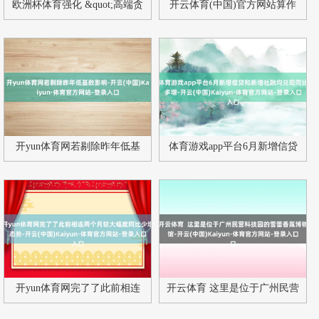
欧洲杯体育强化 &quot;高端贪
开云体育(中国)官方网站算作
图&quot; 的品牌形象-开云(中
一家专注于家用清洁征战的品
国)Kaiyun·体育官方网站-登录
牌-开云(中国)Kaiyun·体育官
入口
方网站-登录入口
开yun体育网若剔除昨年低基
体育游戏app平台6月新增信贷
数影响-开云(中国)Kaiyun·体
和新增社融均兑现同比多增-
育官方网站-登录入口
开云(中国)Kaiyun·体育官方网
站-登录入口
开yun体育网完了了此前相连
开云体育 这里是位于广州民营
两个月较大幅度同比少增态
科技园的雪蕾香氛博物馆-开