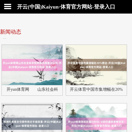
开云(中国)Kaiyun·体育官方网站-登录入口
新闻动态
开yun体育网 山东社会科
开云体育中国市集增幅在20%
学院商榷员顾春太以为-开云
傍边-开云(中国)Kaiyun·体育
(中国)Kaiyun·体育官方网站-
官方网站-登录入口
登录入口