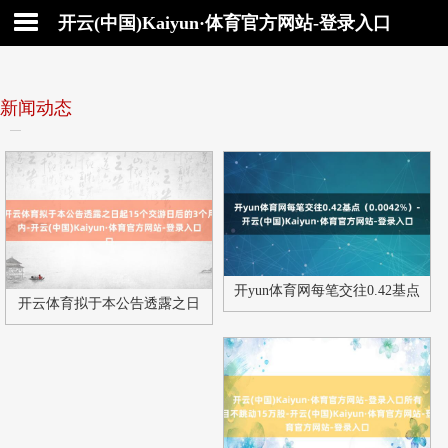
开云(中国)Kaiyun·体育官方网站-登录入口
新闻动态
开yun体育网每笔交往0.42基点
开云体育拟于本公告透露之日
（0.0042%）-开云(中
起15个交游日后的3个月内-开
国)Kaiyun·体育官方网站-登录
云(中国)Kaiyun·体育官方网
入口
站-登录入口